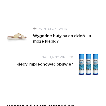
Nawigacja
POPRZEDNI WPIS
Wygodne buty na co dzień – a
wpisu
może klapki?
NASTĘPNY WPIS
Kiedy impregnować obuwie?