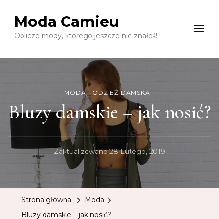
Moda Camieu
Oblicze mody, którego jeszcze nie znałeś!
MODA
ODZIEŻ DAMSKA
Bluzy damskie – jak nosić?
Zaktualizowano
28 Lutego, 2019
Strona główna
Moda
Bluzy damskie – jak nosić?