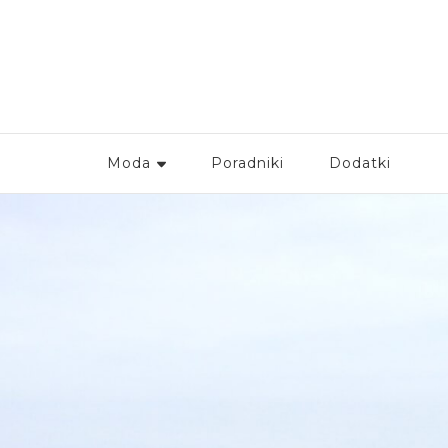
Moda
Poradniki
Dodatki