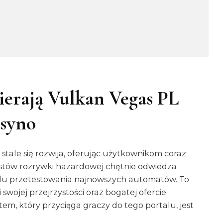
ierają Vulkan Vegas PL
asyno
stale się rozwija, oferując użytkownikom coraz
astów rozrywki hazardowej chętnie odwiedza
elu przetestowania najnowszych automatów. To
swojej przejrzystości oraz bogatej ofercie
, który przyciąga graczy do tego portalu, jest