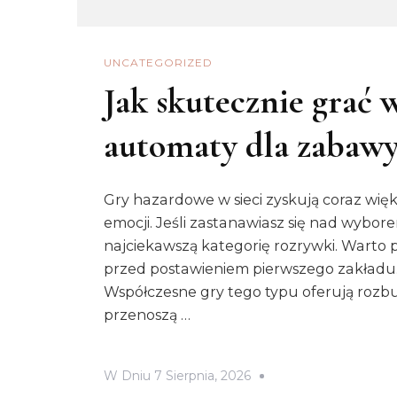
UNCATEGORIZED
Jak skutecznie grać 
automaty dla zabaw
Gry hazardowe w sieci zyskują coraz wi
emocji. Jeśli zastanawiasz się nad wybo
najciekawszą kategorię rozrywki. Warto 
przed postawieniem pierwszego zakładu.
Współczesne gry tego typu oferują rozbud
przenoszą …
W Dniu
7 Sierpnia, 2026