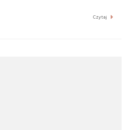
Czytaj