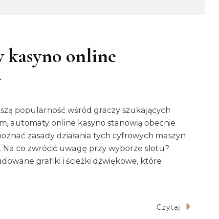
w kasyno online
y
ększą popularność wśród graczy szukających
rem, automaty online kasyno stanowią obecnie
poznać zasady działania tych cyfrowych maszyn
 Na co zwrócić uwagę przy wyborze slotu?
owane grafiki i ścieżki dźwiękowe, które
Czytaj