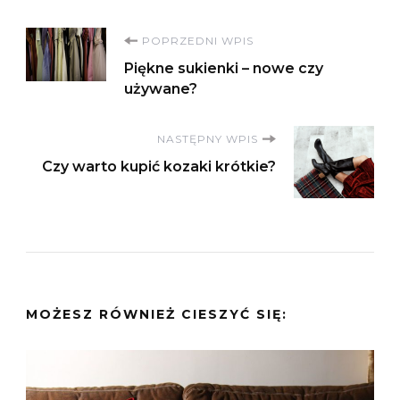
Nawigacja
POPRZEDNI WPIS
Piękne sukienki – nowe czy
wpisu
używane?
NASTĘPNY WPIS
Czy warto kupić kozaki krótkie?
MOŻESZ RÓWNIEŻ CIESZYĆ SIĘ: