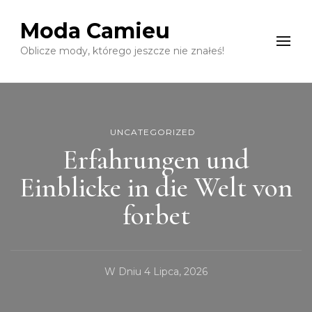
Moda Camieu
Oblicze mody, którego jeszcze nie znałeś!
UNCATEGORIZED
Erfahrungen und
Einblicke in die Welt von
forbet
W Dniu
4 Lipca, 2026