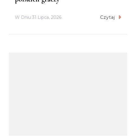
W Dniu
31 Lipca, 2026
Czytaj