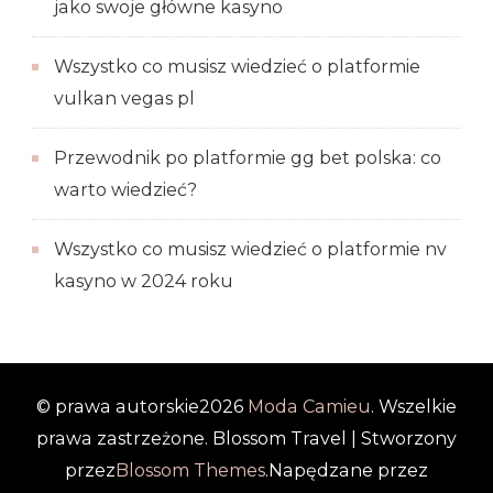
jako swoje główne kasyno
Wszystko co musisz wiedzieć o platformie
vulkan vegas pl
Przewodnik po platformie gg bet polska: co
warto wiedzieć?
Wszystko co musisz wiedzieć o platformie nv
kasyno w 2024 roku
© prawa autorskie2026
Moda Camieu
. Wszelkie
prawa zastrzeżone.
Blossom Travel | Stworzony
przez
Blossom Themes
.Napędzane przez