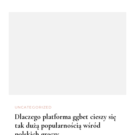
UNCATEGORIZED
Dlaczego platforma ggbet cieszy się
tak dużą popularnością wśród
polskich graczy