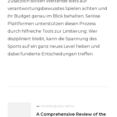
Zusätzlich sollten Wettende stets auf
verantwortungsbewusstes Spielen achten und
ihr Budget genau im Blick behalten. Seriöse
Plattformen unterstützen diesen Prozess
durch hilfreiche Tools zur Limitierung. Wer
diszipliniert bleibt, kann die Spannung des
Sports auf ein ganz neues Level heben und
dabei fundierte Entscheidungen treffen.
Nawigacja
POPRZEDNI WPIS
A Comprehensive Review of the