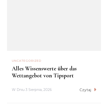
UNCATEGORIZED
Alles Wissenswerte über das
Wettangebot von Tipsport
W Dniu
3 Sierpnia, 2026
Czytaj