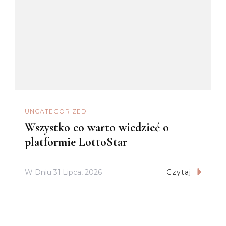
UNCATEGORIZED
Wszystko co warto wiedzieć o
platformie LottoStar
W Dniu
31 Lipca, 2026
Czytaj