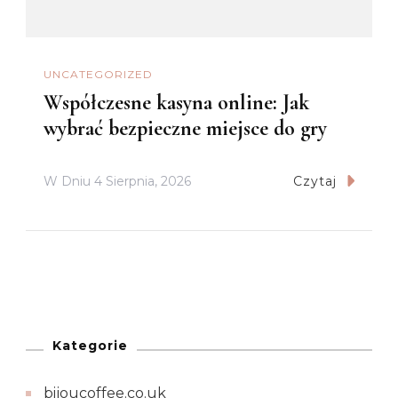
UNCATEGORIZED
Współczesne kasyna online: Jak
wybrać bezpieczne miejsce do gry
W Dniu
4 Sierpnia, 2026
Czytaj
Kategorie
bijoucoffee.co.uk