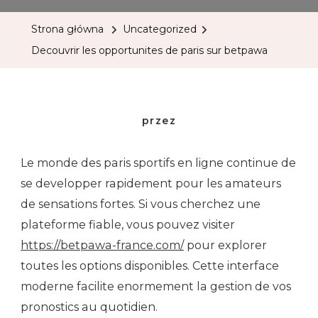
Strona główna
Uncategorized
Decouvrir les opportunites de paris sur betpawa
przez
Le monde des paris sportifs en ligne continue de
se developper rapidement pour les amateurs
de sensations fortes. Si vous cherchez une
plateforme fiable, vous pouvez visiter
https://betpawa-france.com/
pour explorer
toutes les options disponibles. Cette interface
moderne facilite enormement la gestion de vos
pronostics au quotidien.