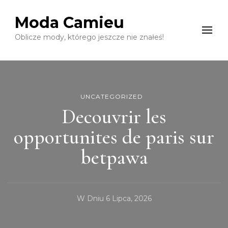
Moda Camieu
Oblicze mody, którego jeszcze nie znałeś!
UNCATEGORIZED
Decouvrir les
opportunites de paris sur
betpawa
W Dniu
6 Lipca, 2026