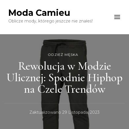
Moda Camieu
Oblicze mody, którego jeszcze nie znałeś!
ODZIEŻ MĘSKA
Rewolucja w Modzie
Ulicznej: Spodnie Hiphop
na Czele Trendów
Zaktualizowano
29 Listopada, 2023