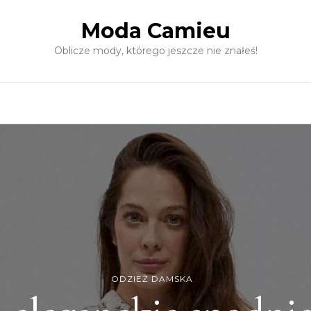
Moda Camieu
Oblicze mody, którego jeszcze nie znałeś!
ODZIEŻ DAMSKA