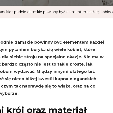
anckie spodnie damskie powinny być elementem każdej kobiec
podnie damskie powinny być elementem każdej
tym pytaniem boryka się wiele kobiet, które
la siebie stroju na specjalne okazje. Nie ma w
bardzo często nie jest to takie proste, jak
osobom wydawać. Między innymi dlatego też
ć się nieco bliżej kwestii kupna eleganckich
 czym tak naprawdę się to wiąże, oraz na co
wyborze.
 krój oraz materiał