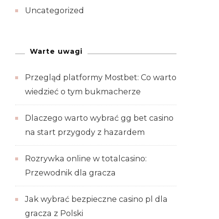
Uncategorized
Warte uwagi
Przegląd platformy Mostbet: Co warto
wiedzieć o tym bukmacherze
Dlaczego warto wybrać gg bet casino
na start przygody z hazardem
Rozrywka online w totalcasino:
Przewodnik dla gracza
Jak wybrać bezpieczne casino pl dla
gracza z Polski