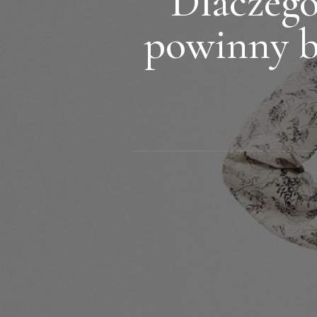
Dlaczego
powinny b