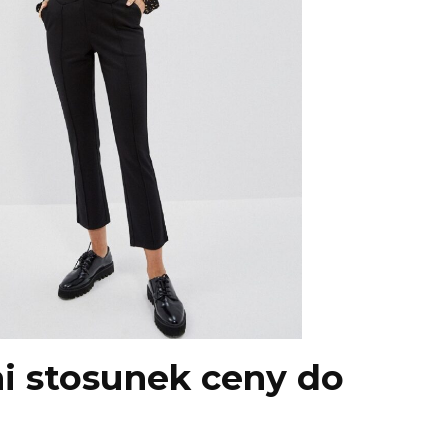
 stosunek ceny do