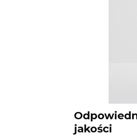
Odpowiedni
jakości